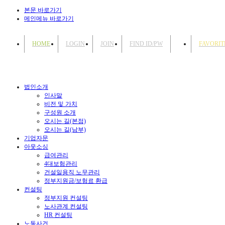
본문 바로가기
메인메뉴 바로가기
HOME
LOGIN
JOIN
FIND ID/PW
FAVORIT
법인소개
인사말
비전 및 가치
구성원 소개
오시는 길(본점)
오시는 길(남부)
기업자문
아웃소싱
급여관리
4대보험관리
건설일용직 노무관리
정부지원금/보험료 환급
컨설팅
정부지원 컨설팅
노사관계 컨설팅
HR 컨설팅
노동사건