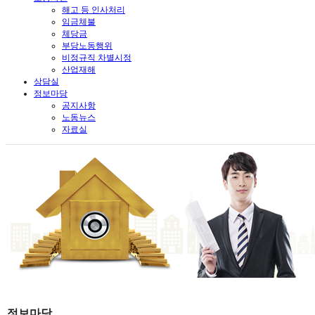
해고 등 인사처리
임금체불
체당금
부당노동행위
비정규직 차별시정
산업재해
상담실
정보마당
공지사항
노동뉴스
자료실
정보마당