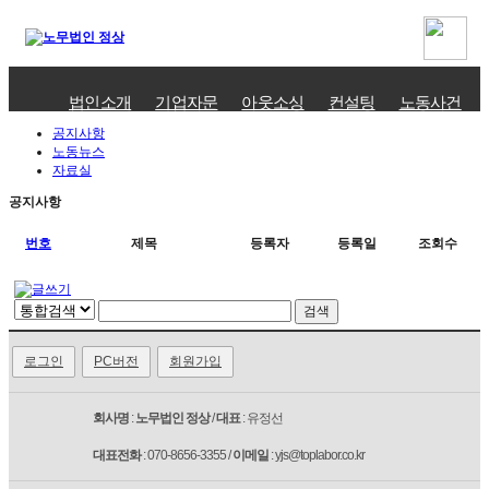
법인소개
기업자문
아웃소싱
컨설팅
노동사건
공지사항
노동뉴스
자료실
공지사항
번호
제목
등록자
등록일
조회수
로그인
PC버전
회원가입
회사명
:
노무법인 정상
/
대표
: 유정선
대표전화
: 070-8656-3355 /
이메일
: yjs@toplabor.co.kr