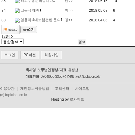
해고수당문의합니다
1
한○○
85
2018.06.15
14
고문직 해촉
1
이○○
84
2018.05.08
6
일용직 4대보험관련 문의
1
강○○
83
2018.04.06
4
글쓰기
1
2
3
4
로그인
PC버전
회원가입
회사명
:
노무법인 정상
/
대표
: 유정선
대표전화
: 070-8656-3355 /
이메일
: yjs@toplabor.co.kr
이용약관
|
개인정보취급방침
|
고객센터
|
사이트맵
(c) toplabor.co.kr
Hosting by
로사이트