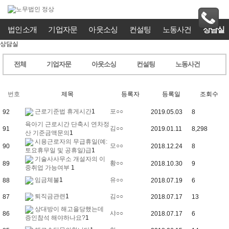
법인소개
기업자문
아웃소싱
컨설팅
노동사건
상담실
상담실
전체
기업자문
아웃소싱
컨설팅
노동사건
번호
제목
등록자
등록일
조회수
근로기준법 휴게시간
1
포○○
92
2019.05.03
8
육아기 근로시간 단축시 연차정
김○○
91
2019.01.11
8,298
산 기준금액문의
1
시용근로자의 무급휴일(예:
모○○
90
2018.12.24
8
토요휴무일 및 공휴일)급
1
기술사사무소 개설자의 이
황○○
89
2018.10.30
9
중취업 가능여부
1
임금체불
1
유○○
88
2018.07.19
6
퇴직금관련
1
김○○
87
2018.07.17
13
상대방이 해고을당했는데
샤○○
86
2018.07.17
6
증인참석 해야하나요?
1