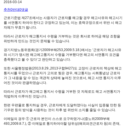
2016-03-14
추천
0
반대
0
댓글
근로기준법 제27조에서는 사용자가 근로자를 해고할 경우 해고사유와 해고시기
를 서면통지 하여야 한다고 규정하고 있는데, 이는 효력규정으로서 위반 시 해고
자체가 무효가 됩니다.
따라서 근로자가 해고통지서 수령을 거부하는 것은 회사로 하여금 해당 조항을
위반하게 만드는 것인지 문제될 수 있습니다.
경기지방노동위원회(경기2009부해253,2009.5.18.)에서는 ‘근로자가 해고사유
와 시기가 명시된 해고예고통지서 수령을 거부했다면 해고의 서면통지 요건을
충족했다고 볼 수 있다‘고 판단하고 있습니다.
또한 서울행정법원(2013.8.29.,2013구합9427)도 교장이 근로자의 책상에 해고
통지서를 두었으나 근로자가 고의로 찢은 경우, 해고통지는 사회통념상 근로자
가 그 내용을 알 수 있는 객관적 상태에 놓여진 것으로서, 해고 서면 통지가 이루
어진 것이라 판결하였습니다.
따라서 근로자가 해고예고 통지서 수령을 거부한 것 자체로도 해고 서면통지가
적법하게 이루어진 것입니다.
한편 우편물로 통지하실 경우, 근로자에게 도달하였다는 사실이 입증될 만한 등
기우편 등의 방식을 사용하는 것이 차후 법 위반의 소지를 줄일 수 있습니다.
이메일의 경우 ① 근로자 본인이 스스로 요구하였거나(중노위2009부해
493,2009.8.7.), ② 이메일로 통지하여야할 당위성(해외파견근로자 등)의 존재,