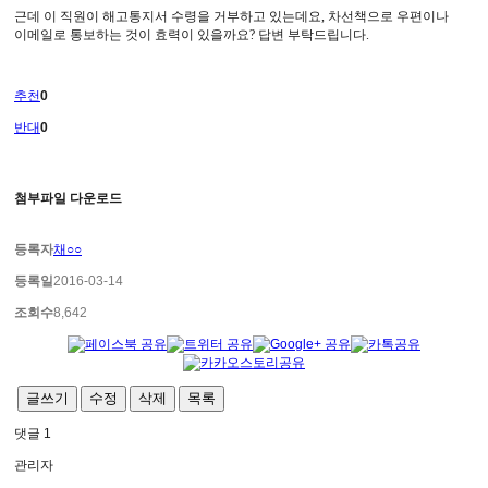
근데 이 직원이 해고통지서 수령을 거부하고 있는데요
,
차선책으로 우편이나
이메일로 통보하는 것이 효력이 있을까요
?
답변 부탁드립니다
.
추천
0
반대
0
첨부파일 다운로드
등록자
채○○
등록일
2016-03-14
조회수
8,642
글쓰기
수정
삭제
목록
댓글
1
관리자