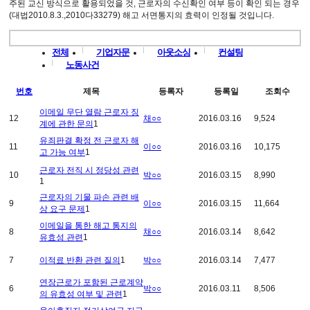
주된 교신 방식으로 활용되었을 것, 근로자의 수신확인 여부 등이 확인 되는 경우
(대법2010.8.3.,2010다33279) 해고 서면통지의 효력이 인정될 것입니다.
전체
기업자문
아웃소싱
컨설팅
노동사건
번호
제목
등록자
등록일
조회수
이메일 무단 열람 근로자 징
12
채○○
2016.03.16
9,524
계에 관한 문의
1
유죄판결 확정 전 근로자 해
11
이○○
2016.03.16
10,175
고 가능 여부
1
근로자 전직 시 정당성 관련
10
박○○
2016.03.15
8,990
1
근로자의 기물 파손 관련 배
9
이○○
2016.03.15
11,664
상 요구 문제
1
이메일을 통한 해고 통지의
8
채○○
2016.03.14
8,642
유효성 관련
1
7
이적료 반환 관련 질의
1
박○○
2016.03.14
7,477
연장근로가 포함된 근로계약
6
박○○
2016.03.11
8,506
의 유효성 여부 및 관련
1