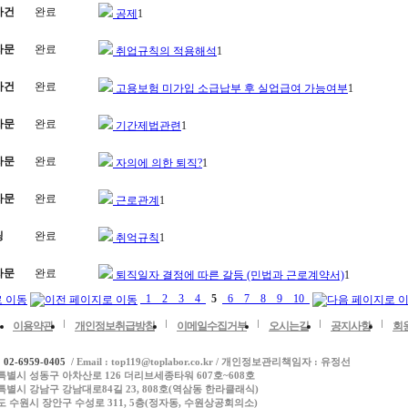
사건
완료
공제
1
자문
완료
취업규칙의 적용해석
1
사건
완료
고용보험 미가입 소급납부 후 실업급여 가능여부
1
자문
완료
기간제법관련
1
자문
완료
자의에 의한 퇴직?
1
자문
완료
근로관계
1
팅
완료
취억규칙
1
자문
완료
퇴직일자 결정에 따른 갈등 (민법과 근로계약서)
1
1
2
3
4
5
6
7
8
9
10
이용약관
개인정보취급방침
이메일수집거부
오시는길
공지사항
회
:
02-6959-0405
/ Email : top119@toplabor.co.kr / 개인정보관리책임자 : 유정선
별시 성동구 아차산로 126 더리브세종타워 607호~608호
별시 강남구 강남대로84길 23, 808호(역삼동 한라클래식)
 수원시 장안구 수성로 311, 5층(정자동, 수원상공회의소)