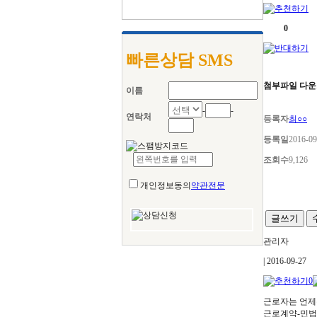
0
빠른상담 SMS
첨부파일 다
이름
-
-
연락처
등록자
최○○
등록일
2016-09
조회수
9,126
개인정보동의
약관전문
글쓰기
관리자
| 2016-09-27
0
근로자는 언제든
근로계약-민법