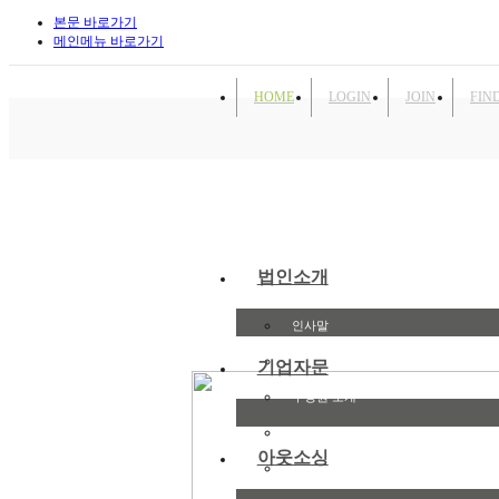
본문 바로가기
메인메뉴 바로가기
HOME
LOGIN
JOIN
FIN
법인소개
인사말
비전 및 가치
기업자문
구성원 소개
오시는 길(본점)
아웃소싱
오시는 길(남부)