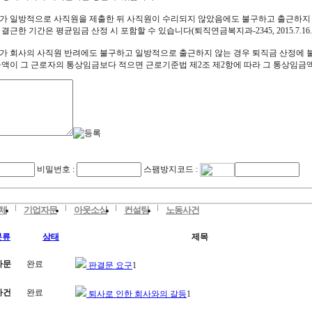
가 일방적으로 사직원을 제출한 뒤 사직원이 수리되지 않았음에도 불구하고 출근하지
근한 기간은 평균임금 산정 시 포함할 수 있습니다(퇴직연금복지과-2345, 2015.7.16.)
가 회사의 사직원 반려에도 불구하고 일방적으로 출근하지 않는 경우 퇴직금 산정에 불
금액이 그 근로자의 통상임금보다 적으면 근로기준법 제2조 제2항에 따라 그 통상임금
비밀번호 :
스팸방지코드 :
체
기업자문
아웃소싱
컨설팅
노동사건
분류
상태
제목
자문
완료
판결문 요구
1
사건
완료
퇴사로 인한 회사와의 갈등
1