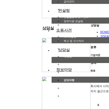
급여관리
4대보험관리
컨설팅
건설일용직 노무관리
정부지원 컨설팅
정부지원금/보험료 환급
상담실
상담실
노사관계 컨설팅
노동사건
HOME
상담실
HR 컨설팅
보기
해고 등 인사처리
분류
임금체불
상담실
기업자문
체당금
상태
부당노동행위
정보마당
완료
비정규직 차별시정
근로자의 일방
산업재해
공지사항
회사에서 사직
노동뉴스
까지 결근으로
자료실
0