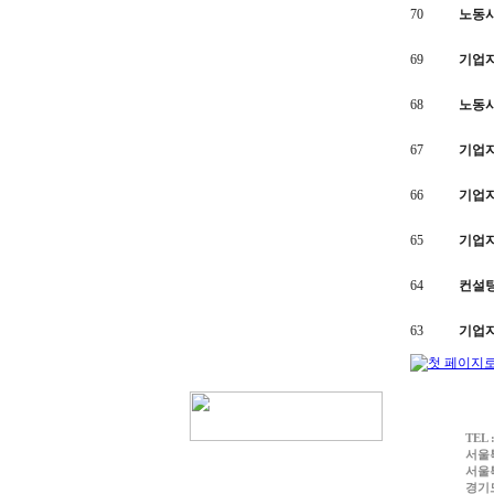
70
노동
69
기업
68
노동
67
기업
66
기업
65
기업
64
컨설
63
기업
TEL 
서울특
서울특
경기도